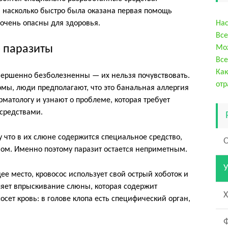
о, насколько быстро была оказана первая помощь
 очень опасны для здоровья.
Нас
Все
е паразиты
Мож
Все
Как
совершенно безболезненны — их нельзя почувствовать.
отр
мы, люди предполагают, что это банальная аллергия
рматологу и узнают о проблеме, которая требует
средствами.
 что в их слюне содержится специальное средство,
м. Именно поэтому паразит остается неприметным.
У
ее место, кровосос использует свой острый хоботок и
ляет впрыскивание слюны, которая содержит
Х
осет кровь: в голове клопа есть специфический орган,
Ф