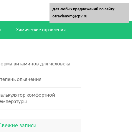
Для любых предложений по сайту:
otravlenym@cp9.ru
х
Химические отравления
орма витаминов для человека
тепень опьянения
алькулятор комфортной
температуры
Свежие записи