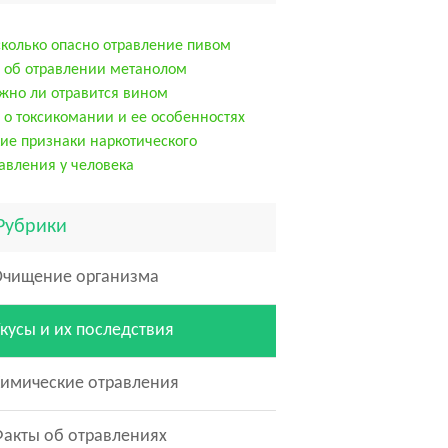
колько опасно отравление пивом
 об отравлении метанолом
но ли отравится вином
 о токсикомании и ее особенностях
ие признаки наркотического
авления у человека
Рубрики
Очищение организма
кусы и их последствия
имические отравления
акты об отравлениях