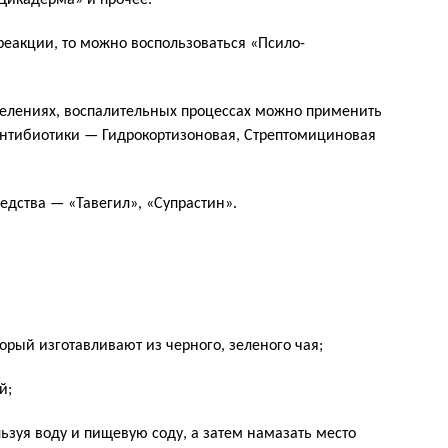
«Цикадерма» и прочее.
реакции, то можно воспользоваться «Псило-
делениях, воспалительных процессах можно применить
нтибиотики — Гидрокортизоновая, Стрептомициновая
едства — «Тавегил», «Супрастин».
орый изготавливают из черного, зеленого чая;
й;
ьзуя воду и пищевую соду, а затем намазать место