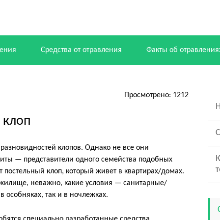
ения
Средства от отравления
Факты об отравления
Просмотрено: 1212
Н
л клоп
С
 разновидностей клопов. Однако не все они
К
зиты — представители одного семейства подобных
т постельный клоп, который живет в квартирах/домах.
 жилище, неважно, какие условия — санитарные/
в особняках, так и в ночлежках.
обятся специально разработанные средства.